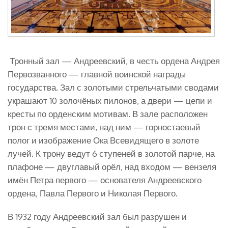
Тронный зал — Андреевский, в честь ордена Андрея
Первозванного — главной воинской награды
государства. Зал с золотыми стрельчатыми сводами
украшают 10 золочёных пилонов, а двери — цепи и
кресты по орденским мотивам. В зале расположен
трон с тремя местами, над ним — горностаевый
полог и изображение Ока Всевидящего в золоте
лучей. К трону ведут 6 ступеней в золотой парче, на
плафоне — двуглавый орёл, над входом — вензеля
имён Петра первого — основателя Андреевского
ордена, Павла Первого и Николая Первого.
В 1932 году Андреевский зал был разрушен и