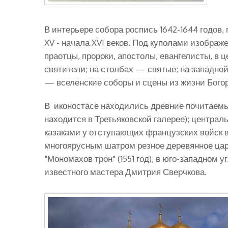
В интерьере собора роспись 1642-1644 годов,
XV - начала XVI веков. Под куполами изображ
праотцы, пророки, апостолы, евангелисты, в 
святители; на столбах — святые; на западной
— вселенские соборы и сцены из жизни Бого
В иконостасе находились древние почитаемые
находится в Третьяковской галерее); централь
казаками у отступающих французских войск в 
многоярусным шатром резное деревянное цар
"Мономахов трон" (1551 год), в юго-западном
известного мастера Дмитрия Сверчкова.