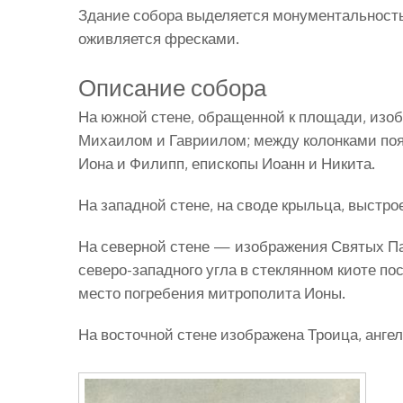
Здание собора выделяется монументальност
оживляется фресками.
Описание собора
На южной стене, обращенной к площади, изо
Михаилом и Гавриилом; между колонками поя
Иона и Филипп, епископы Иоанн и Никита.
На западной стене, на своде крыльца, выстро
На северной стене — изображения Святых Паф
северо-западного угла в стеклянном киоте по
место погребения митрополита Ионы.
На восточной стене изображена Троица, анге