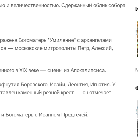
ью и величественностью. Сдержанный облик собора
бражена Богоматерь "Умиление" с архангелами
са — московские митрополиты Петр, Алексий,
М
енного в XIX веке — сцены из Апокалипсиса.
нутия Боровского, Исайи, Леонтия, Игнатия. У
ставлен каменный резной крест — он отмечает
л и Богоматерь с Иоанном Предтечей.