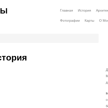
ВЫ
Главная
История
Архите
Фотографии
Карты
О Мо
стория
Д
М
д
M
с
б