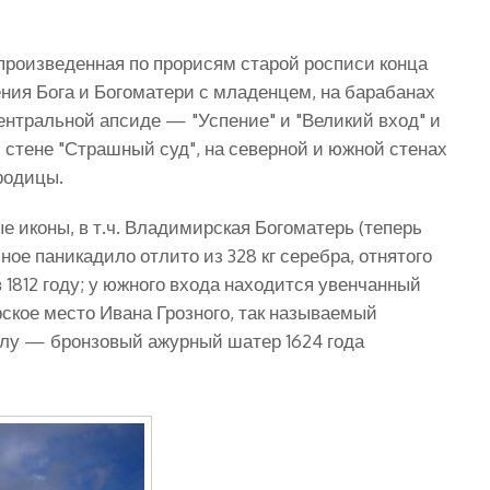
 произведенная по прорисям старой росписи конца
ения Бога и Богоматери с младенцем, на барабанах
центральной апсиде — "Успение" и "Великий вход" и
 стене "Страшный суд", на северной и южной стенах
родицы.
 иконы, в т.ч. Владимирская Богоматерь (теперь
ное паникадило отлито из 328 кг серебра, отнятого
1812 году; у южного входа находится увенчанный
ское место Ивана Грозного, так называемый
 углу — бронзовый ажурный шатер 1624 года