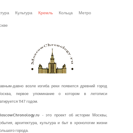
ктура
Культура
Кремль
Кольца
Метро
скве
авным-давно возле изгиба реки появился древний город
осква, первое упоминание о котором в летописи
атируется 1147 годом.
oscowChronology.ru
- это проект об истории Москвы,
обытия, архитектура, культура и быт в хронологии жизни
ольшого города.