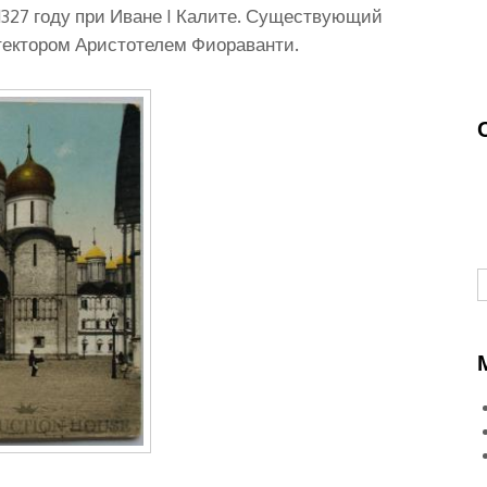
1327 году при Иване I Калите. Существующий
итектором Аристотелем Фиораванти.
П